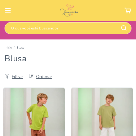
Início
/
Blusa
Blusa
Filtrar
Ordenar