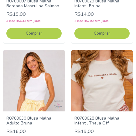
R0700007 Blusa Malha
R0700029 Blusa Malha
Bordada Masculina Salmon
Infantil Bruna
R$19,00
R$14,00
3
x
de
R$6,33
sem juros
2
x
de
R$7,00
sem juros
Comprar
Comprar
R0700030 Blusa Malha
R0700028 Blusa Malha
Adulto Bruna
Infantil Thalia Off
R$16,00
R$19,00