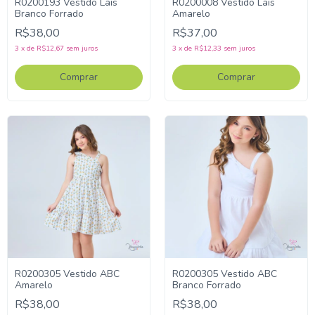
R0200193 Vestido Lais
R0200008 Vestido Lais
Branco Forrado
Amarelo
R$38,00
R$37,00
3
x
de
R$12,67
sem juros
3
x
de
R$12,33
sem juros
Comprar
Comprar
R0200305 Vestido ABC
R0200305 Vestido ABC
Amarelo
Branco Forrado
R$38,00
R$38,00