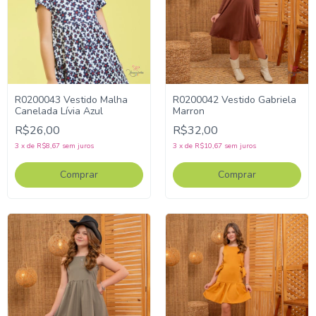
R0200043 Vestido Malha
R0200042 Vestido Gabriela
Canelada Lívia Azul
Marron
R$26,00
R$32,00
3
x
de
R$8,67
sem juros
3
x
de
R$10,67
sem juros
Comprar
Comprar