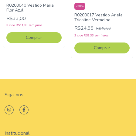
R0200040 Vestido Maria
-
38
%
Flor Azul
R0200017 Vestido Ariela
R$33,00
Tricoline Vermelho
3
x
de
R$11,00
sem juros
R$24,99
R$40,00
3
x
de
R$8,33
sem juros
Comprar
Comprar
Siga-nos
Institucional