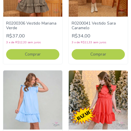
R0200306 Vestido Mariana
R0200041 Vestido Sara
Verde
Caramelo
R$37,00
R$34,00
3
x
de
R$12,33
sem juros
3
x
de
R$11,33
sem juros
Comprar
Comprar