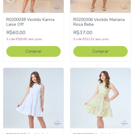
R0200038 Vestido Karina
R0200306 Vestido Mariana
Laise Off
Rosa Bebe
R$60,00
R$37,00
3
x
de
R$20,00
sem juros
3
x
de
R$12,33
sem juros
Comprar
Comprar