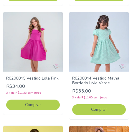
R0200045 Vestido Lola Pink
R0200044 Vestido Malha
Bordado Lívia Verde
R$34,00
R$33,00
3
x
de
R$11,33
sem juros
3
x
de
R$11,00
sem juros
Comprar
Comprar