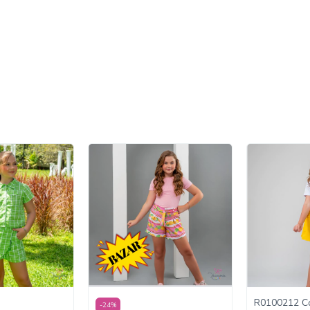
R0100212 C
-
24
%