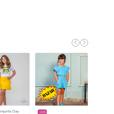
onjunto Day
-
32
%