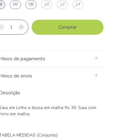
4
06
08
10
12
14
Meios de pagamento
Meios de envio
Descrição
Saia em Linho e blusa em malha fio 30. Saia com
forro em malha.
TABELA MEDIDAS (Conjunto)