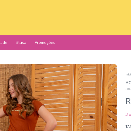
dade
Blusa
Promoções
Iníc
R0
SKU
R
3
TA