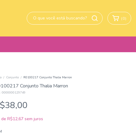
(
0
)
io
/
Conjunto
/
R0100217 Conjunto Thalia Marron
100217 Conjunto Thalia Marron
:
0000000129749
$38,00
x
de
R$12,67
sem juros
M