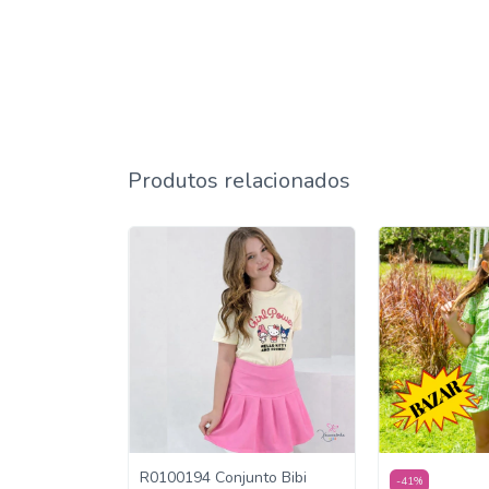
Produtos relacionados
nto Elisa
R0100194 Conjunto Bibi
-
41
%