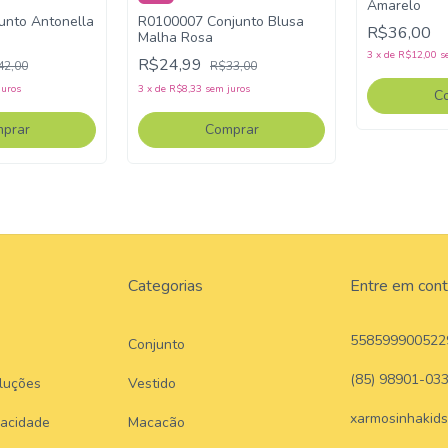
Amarelo
unto Antonella
R0100007 Conjunto Blusa
R$36,00
Malha Rosa
3
x
de
R$12,00
s
R$24,99
42,00
R$33,00
juros
3
x
de
R$8,33
sem juros
C
prar
Comprar
Categorias
Entre em con
558599900522
Conjunto
(85) 98901-03
luções
Vestido
xarmosinhakid
vacidade
Macacão