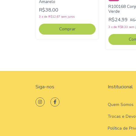
Amarelo
R100168 Conj
R$38,00
Verde
uros
3
x
de
R$12,67
sem juros
R$24,99
R$
3
x
de
R$8,33
sem 
rar
Comprar
Com
Siga-nos
Institucional
Quem Somos
Trocas e Devo
Política de Pri