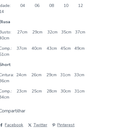
Idade:
04
06
08
10
12
14
Blusa
Busto:
27cm
29cm
32cm
35cm
37cm
40cm
Comp.:
37cm
40cm
43cm
45cm
49cm
51cm
Short
Cintura:
24cm
26cm
29cm
31cm
33cm
36cm
Comp.:
23cm
25cm
28cm
30cm
31cm
34cm
Compartilhar
Facebook
Twitter
Pinterest