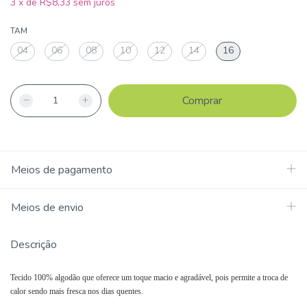
3
x
de
R$8,33
sem juros
TAM
04
06
08
10
12
14
16
Meios de pagamento
Meios de envio
Descrição
Tecido 100% algodão que oferece um toque macio e agradável, pois permite a troca de
calor sendo mais fresca nos dias quentes.