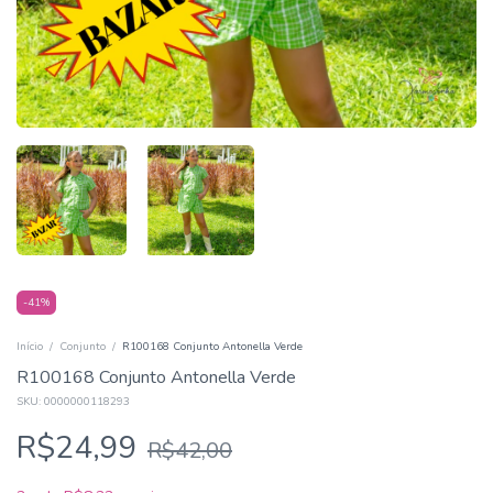
-
41
%
Início
/
Conjunto
/
R100168 Conjunto Antonella Verde
R100168 Conjunto Antonella Verde
SKU:
0000000118293
R$24,99
R$42,00