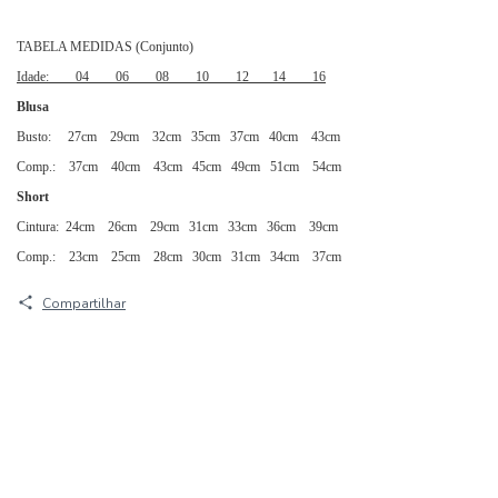
TABELA MEDIDAS (Conjunto)
Idade:
04
06
08
10
12 14 16
Blusa
Busto:
27cm
29cm
32cm
35cm
37cm 40cm 43cm
Comp.:
37cm
40cm
43cm
45cm
49cm 51cm 54cm
Short
Cintura:
24cm
26cm
29cm
31cm
33cm 36cm 39cm
Comp.:
23cm
25cm
28cm
30cm
31cm 34cm 37cm
Compartilhar