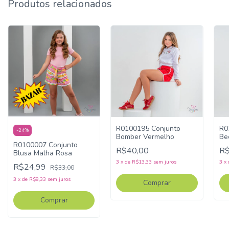
Produtos relacionados
R0100195 Conjunto
R0
-
24
%
Bomber Vermelho
Be
R0100007 Conjunto
R$40,00
R$
Blusa Malha Rosa
3
x
de
R$13,33
sem juros
3
x
R$24,99
R$33,00
3
x
de
R$8,33
sem juros
Comprar
Comprar