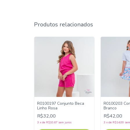
Produtos relacionados
unto Bata
R0100197 Conjunto Beca
R0100203 Conj
Linho Rosa
Branco
R$32,00
R$42,00
uros
3
x
de
R$10,67
sem juros
3
x
de
R$14,00
sem