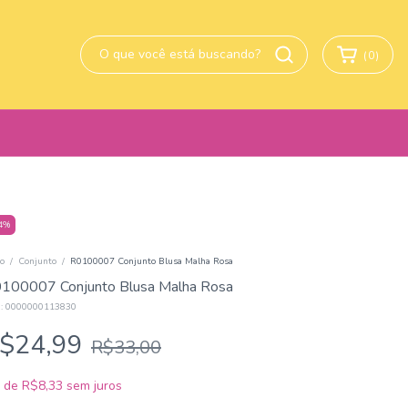
(
0
)
4
%
io
/
Conjunto
/
R0100007 Conjunto Blusa Malha Rosa
100007 Conjunto Blusa Malha Rosa
:
0000000113830
$24,99
R$33,00
x
de
R$8,33
sem juros