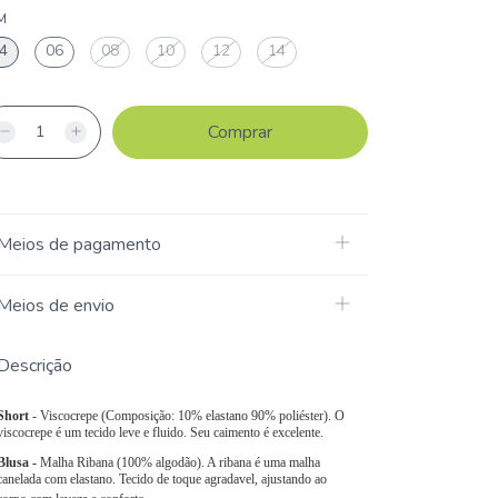
M
4
06
08
10
12
14
Meios de pagamento
Meios de envio
Descrição
Short
- Viscocrepe (Composição: 10% elastano 90% poliéster). O
viscocrepe é um tecido leve e fluido. Seu caimento é excelente.
Blusa -
Malha Ribana (100% algodão). A ribana é uma malha
canelada com elastano. Tecido de toque agradavel, ajustando ao