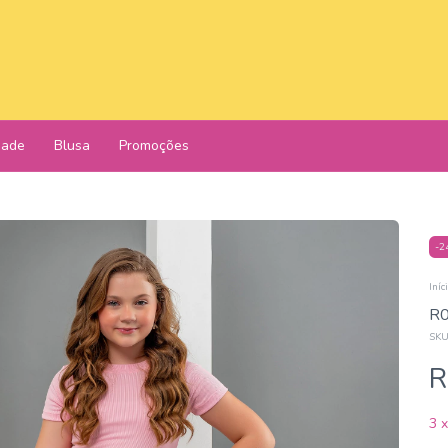
dade
Blusa
Promoções
-
2
Iníc
R0
SKU
R
3