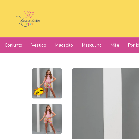
Conjunto
Vestido
Macacão
Masculino
Mãe
Por i