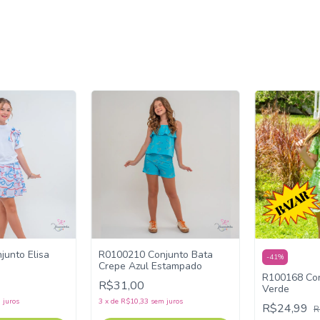
unto Elisa
R0100210 Conjunto Bata
-
41
%
Crepe Azul Estampado
R100168 Con
R$31,00
Verde
 juros
3
x
de
R$10,33
sem juros
R$24,99
R