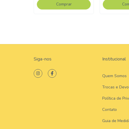
rar
Comprar
Com
Siga-nos
Institucional
Quem Somos
Trocas e Devo
Política de Pri
Contato
Guia de Medid