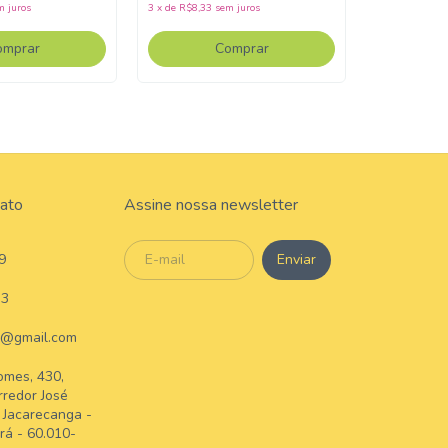
3
x
de
R$13,33
m juros
3
x
de
R$8,33
sem juros
omprar
Comprar
tato
Assine nossa newsletter
9
33
s@gmail.com
omes, 430,
rredor José
- Jacarecanga -
rá - 60.010-