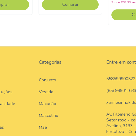
3
x
de
R$8,33
se
prar
Comprar
C
Categorias
Entre em con
558599900522
Conjunto
(85) 98901-03
luções
Vestido
xarmosinhakid
vacidade
Macacão
Av. Filomeno G
Masculino
Setor roxo - co
Avelino, 3133 
as
Mãe
Fortaleza - Cea