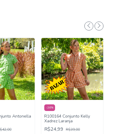
-
36
%
R0100195 
junto Antonella
R100164 Conjunto Kelly
Vermelho
Xadrez Laranja
R$40,00
R$24,99
$42,00
R$39,00